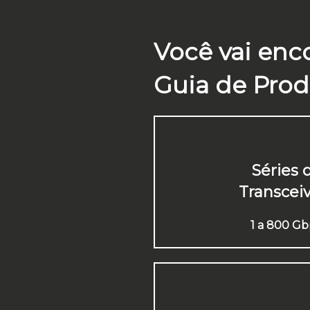
Você vai enc
Guia de Prod
Séries 
Transcei
1 a 800 Gb