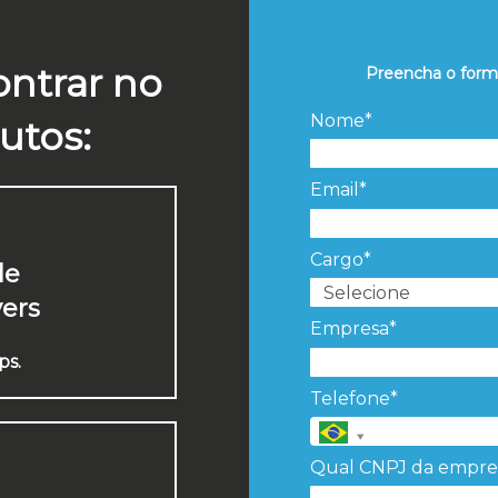
ontrar no
Preencha o form
Nome*
utos:
Email*
Cargo*
de
vers
Empresa*
ps.
Telefone*
Qual CNPJ da empre